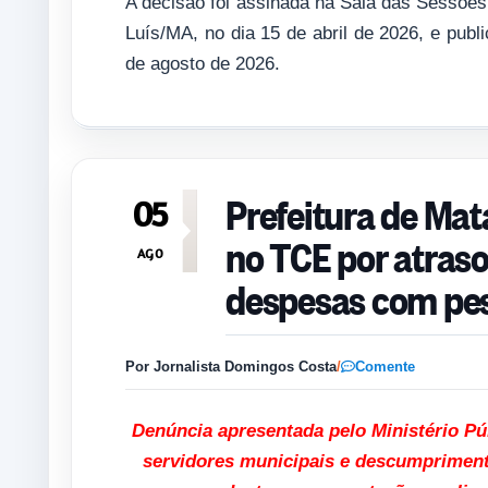
A decisão foi assinada na Sala das Sessõe
Luís/MA, no dia 15 de abril de 2026, e publ
de agosto de 2026.
Prefeitura de Mat
05
no TCE por atraso
AGO
despesas com pe
Por Jornalista Domingos Costa
/
Comente
Denúncia apresentada pelo Ministério P
servidores municipais e descumpriment