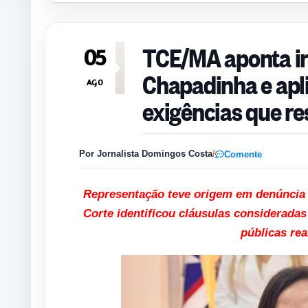
TCE/MA aponta ir
05
Chapadinha e apli
AGO
exigências que re
Por Jornalista Domingos Costa
/
Comente
Representação teve origem em denúncia 
Corte identificou cláusulas consideradas
públicas rea