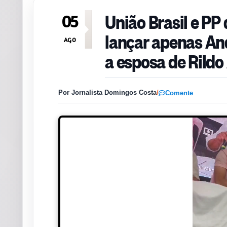
União Brasil e PP
05
lançar apenas An
AGO
a esposa de Rild
Por Jornalista Domingos Costa
/
Comente