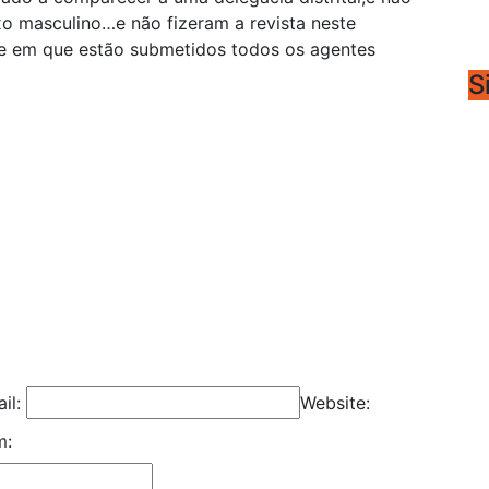
o masculino…e não fizeram a revista neste
de em que estão submetidos todos os agentes
S
il:
Website:
m: