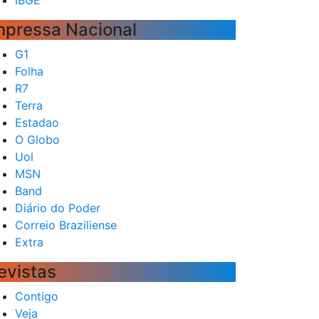
mpressa Nacional
G1
Folha
R7
Terra
Estadao
O Globo
Uol
MSN
Band
Diário do Poder
Correio Braziliense
Extra
evistas
Contigo
Veja