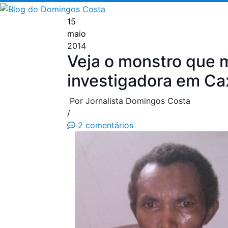
Pular
para
15
o
maio
conteúdo
2014
Veja o monstro que m
investigadora em Ca
Por Jornalista Domingos Costa
/
2 comentários