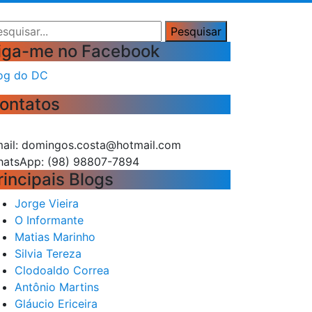
squisar
Pesquisar
iga-me no Facebook
og do DC
ontatos
ail: domingos.costa@hotmail.com
atsApp: (98) 98807-7894
rincipais Blogs
Jorge Vieira
O Informante
Matias Marinho
Silvia Tereza
Clodoaldo Correa
Antônio Martins
Gláucio Ericeira