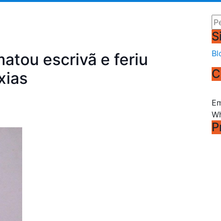
Pe
S
Bl
atou escrivã e feriu
C
xias
Em
Wh
P