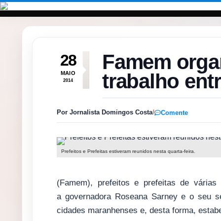
Pular para o conteúdo
Famem organ
28
trabalho ent
MAIO
2014
Por Jornalista Domingos Costa
/
Comente
Prefeitos e Prefeitas estiveram reunidos nesta quarta-feira.
(Famem), prefeitos e prefeitas de várias
a governadora Roseana Sarney e o seu sec
cidades maranhenses e, desta forma, estabe