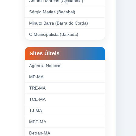
Antonio Marcos (Açailândia)
Sérgio Matias (Bacabal)
Minuto Barra (Barra do Corda)
O Municipalista (Baixada)
Sites Últeis
Agência Notícias
MP-MA
TRE-MA
TCE-MA
TJ-MA
MPF-MA
Detran-MA