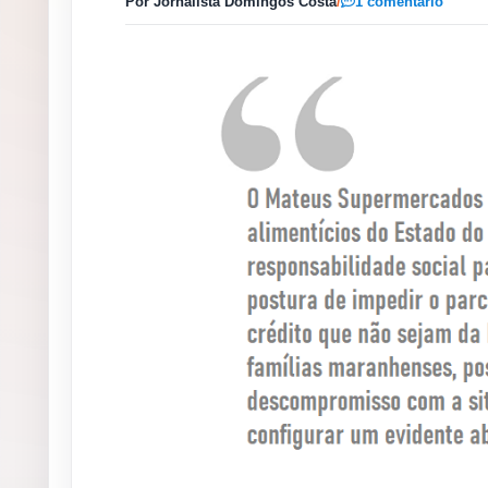
Por Jornalista Domingos Costa
/
1 comentário