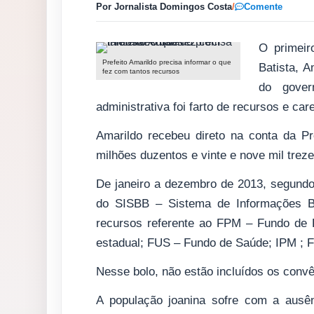
Por Jornalista Domingos Costa
/
Comente
O primeir
Prefeito Amarildo precisa informar o que
Batista, A
fez com tantos recursos
do gover
administrativa foi farto de recursos e car
Amarildo recebeu direto na conta da Pr
milhões duzentos e vinte e nove mil treze
De janeiro a dezembro de 2013, segundo
do SISBB – Sistema de Informações Ba
recursos referente ao FPM – Fundo de P
estadual; FUS – Fundo de Saúde; IPM ; 
Nesse bolo, não estão incluídos os convê
A população joanina sofre com a ausên