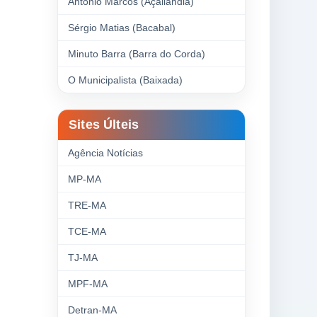
Antonio Marcos (Açailândia)
Sérgio Matias (Bacabal)
Minuto Barra (Barra do Corda)
O Municipalista (Baixada)
Sites Últeis
Agência Notícias
MP-MA
TRE-MA
TCE-MA
TJ-MA
MPF-MA
Detran-MA