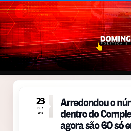
Pular para o conteúdo
Arredondou o núm
23
dentro do Complex
DEZ
2013
agora são 60 só 