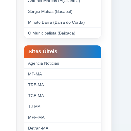
Antonio Marcos (Açailândia)
Sérgio Matias (Bacabal)
Minuto Barra (Barra do Corda)
O Municipalista (Baixada)
Sites Últeis
Agência Notícias
MP-MA
TRE-MA
TCE-MA
TJ-MA
MPF-MA
Detran-MA