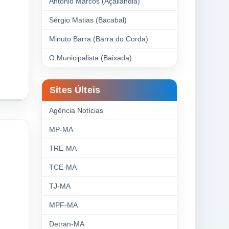
Antonio Marcos (Açailândia)
Sérgio Matias (Bacabal)
Minuto Barra (Barra do Corda)
O Municipalista (Baixada)
Sites Últeis
Agência Notícias
MP-MA
TRE-MA
TCE-MA
TJ-MA
MPF-MA
Detran-MA