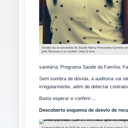
Gestão da ex-secretária de Saúde Nancy Fernandes Carneiro se
pelo Denasus e os ‘podres’ viram à tona
sanitária; Programa Saúde da Família; F
Sem sombra de dúvida, a auditoria vai id
irregularmente, além de detectar contrato
Basta esperar e conferir…
Descoberto esquema de desvio de rec
Correspondência do SUS diz que a criança de 4 anos passou 5 