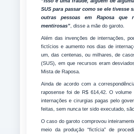
“Isso é uma fraude, alguém de algum
SUS para passar como se ele tivesse si
outras pessoas em Raposa que re
mentirosas”
, disse a mãe do garoto.
Além das invenções de internações, pod
fictícios e aumento nos dias de intern
um, das centenas, ou milhares, de caso
(SUS), em que recursos eram desviados
Mista de Raposa.
Ainda de acordo com a correspondência
raposense foi de R$ 614,42. O volume 
internações e cirurgias pagas pelo gov
feitas, sem nunca ter sido executado, sã
O caso do garoto comprovou inteiramente
meio da produção “fictícia” de proced