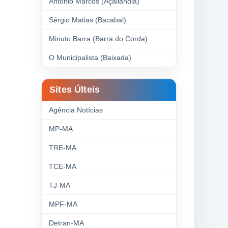
Antonio Marcos (Açailândia)
Sérgio Matias (Bacabal)
Minuto Barra (Barra do Corda)
O Municipalista (Baixada)
Sites Últeis
Agência Notícias
MP-MA
TRE-MA
TCE-MA
TJ-MA
MPF-MA
Detran-MA