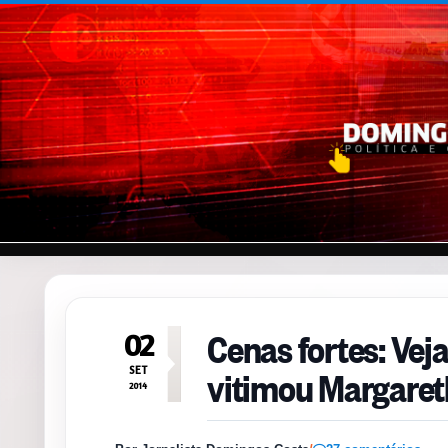
Pular para o conteúdo
Cenas fortes: Veja
02
vitimou Margaret
SET
2014