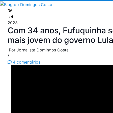
Pular
para
06
o
set
conteúdo
2023
Com 34 anos, Fufuquinha se
mais jovem do governo Lul
Por Jornalista Domingos Costa
/
4 comentários