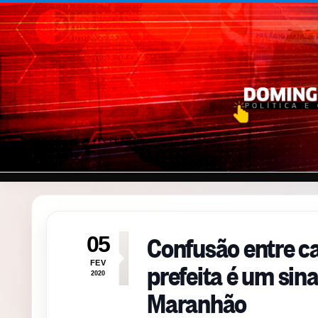
Pular para o conteúdo
Confusão entre c
05
prefeita é um sina
FEV
2020
Maranhão