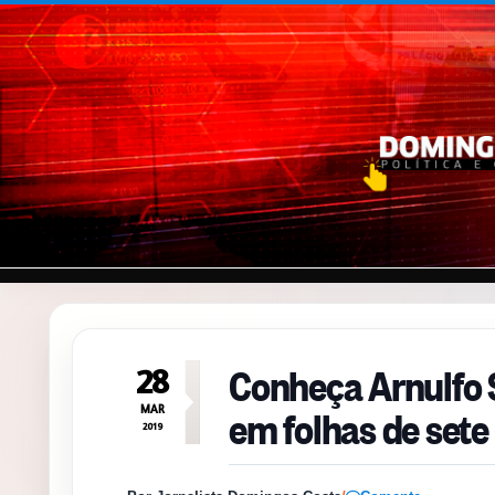
Pular para o conteúdo
Conheça Arnulfo 
28
em folhas de sete
MAR
2019