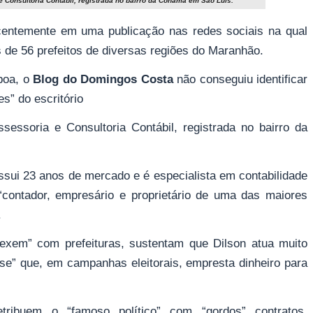
e Consultoria Contábil, registrada no bairro da Cohama em São Luís.
centemente em uma publicação nas redes sociais na qual
de 56 prefeitos de diversas regiões do Maranhão.
boa, o
Blog do Domingos Costa
não conseguiu identificar
s” do escritório
sessoria e Consultoria Contábil, registrada no bairro da
ssui 23 anos de mercado e é especialista em contabilidade
o “contador, empresário e proprietário de uma das maiores
.
em” com prefeituras, sustentam que Dilson atua muito
se” que, em campanhas eleitorais, empresta dinheiro para
tribuem o “famoso político” com “gordos” contratos.