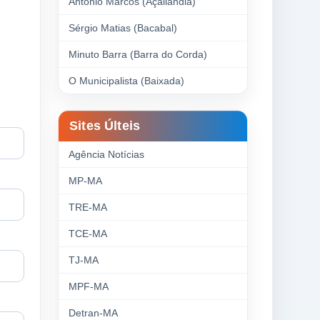
Antonio Marcos (Açailândia)
Sérgio Matias (Bacabal)
Minuto Barra (Barra do Corda)
O Municipalista (Baixada)
Sites Últeis
Agência Notícias
MP-MA
TRE-MA
TCE-MA
TJ-MA
MPF-MA
Detran-MA