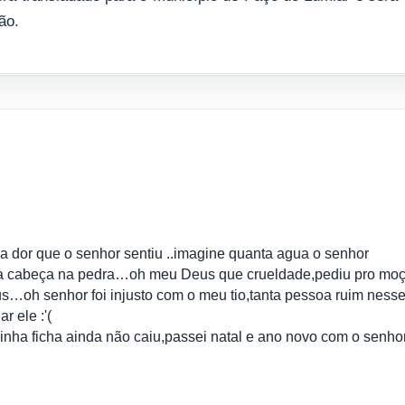
ão.
 a dor que o senhor sentiu ..imagine quanta agua o senhor
ia a cabeça na pedra…oh meu Deus que crueldade,pediu pro moç
s…oh senhor foi injusto com o meu tio,tanta pessoa ruim ness
 ele :'(
minha ficha ainda não caiu,passei natal e ano novo com o senho