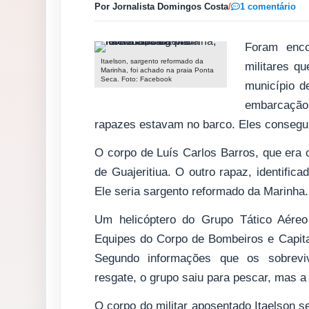
Por Jornalista Domingos Costa
/
1 comentário
Foram enco
Itaelson, sargento reformado da
militares q
Marinha, foi achado na praia Ponta
Seca. Foto: Facebook
município 
embarcação 
rapazes estavam no barco. Eles consegui
O corpo de Luís Carlos Barros, que era c
de Guajeritiua. O outro rapaz, identific
Ele seria sargento reformado da Marinha.
Um helicóptero do Grupo Tático Aér
Equipes do Corpo de Bombeiros e Capita
Segundo informações que os sobrevi
resgate, o grupo saiu para pescar, mas a
O corpo do militar aposentado Itaelson s