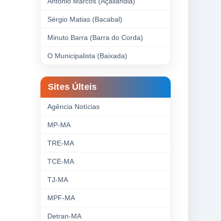
Antonio Marcos (Açailândia)
Sérgio Matias (Bacabal)
Minuto Barra (Barra do Corda)
O Municipalista (Baixada)
Sites Últeis
Agência Notícias
MP-MA
TRE-MA
TCE-MA
TJ-MA
MPF-MA
Detran-MA