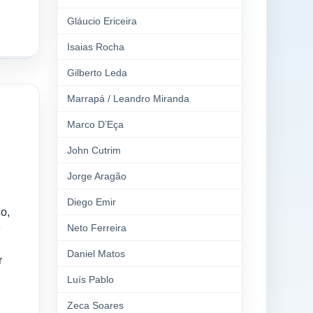
Gláucio Ericeira
Isaias Rocha
Gilberto Leda
Marrapá / Leandro Miranda
Marco D’Eça
John Cutrim
Jorge Aragão
Diego Emir
o,
e
Neto Ferreira
Daniel Matos
r
Luís Pablo
Zeca Soares