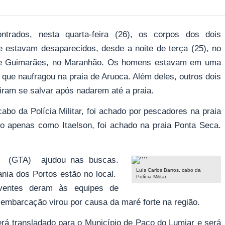
ntrados, nesta quarta-feira (26), os corpos dos dois
ue estavam desaparecidos, desde a noite de terça (25), no
de Guimarães, no Maranhão. Os homens estavam em uma
que naufragou na praia de Aruoca. Além deles, outros dois
ram se salvar após nadarem até a praia.
abo da Polícia Militar, foi achado por pescadores na praia
ado apenas como Itaelson, foi achado na praia Ponta Seca.
eo (GTA) ajudou nas buscas.
Luís Carlos Barros, cabo da
nia dos Portos estão no local.
Polícia Militar.
ventes deram às equipes de
 embarcação virou por causa da maré forte na região.
erá transladado para o Município de Paço do Lumiar e será