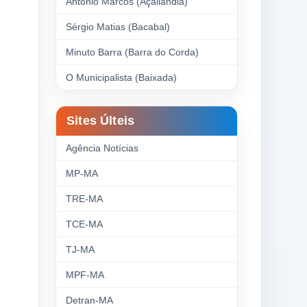
Antonio Marcos (Açailândia)
Sérgio Matias (Bacabal)
Minuto Barra (Barra do Corda)
O Municipalista (Baixada)
Sites Últeis
Agência Notícias
MP-MA
TRE-MA
TCE-MA
TJ-MA
MPF-MA
Detran-MA