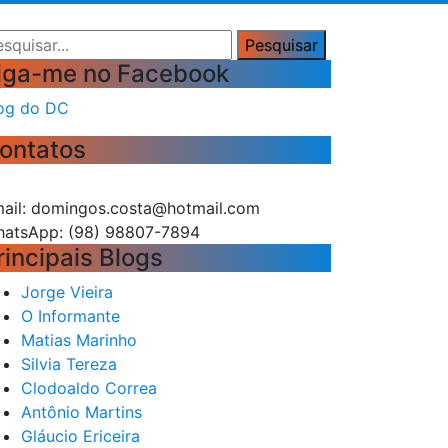
squisar
Pesquisar
iga-me no Facebook
og do DC
ontatos
ail: domingos.costa@hotmail.com
atsApp: (98) 98807-7894
rincipais Blogs
Jorge Vieira
O Informante
Matias Marinho
Silvia Tereza
Clodoaldo Correa
Antônio Martins
Gláucio Ericeira