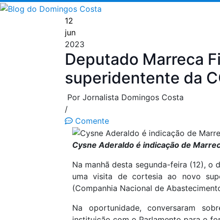
Pular
para
12
o
jun
conteúdo
2023
Deputado Marreca Fi
superidentente da
Por Jornalista Domingos Costa
/
Comente
Cysne Aderaldo é indicação de Marr
Na manhã desta segunda-feira (12), o d
uma visita de cortesia ao novo sup
(Companhia Nacional de Abastecimento
Na oportunidade, conversaram sobr
instituição com o Parlamento para o f