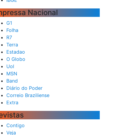
mpressa Nacional
G1
Folha
R7
Terra
Estadao
O Globo
Uol
MSN
Band
Diário do Poder
Correio Braziliense
Extra
evistas
Contigo
Veja