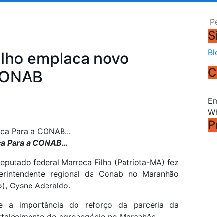
Pe
S
Bl
lho emplaca novo
C
 CONAB
Em
Wh
P
eca Para a CONAB…
eputado federal Marreca Filho (Patriota-MA) fez
erintendente regional da Conab no Maranhão
), Cysne Aderaldo.
e a importância do reforço da parceria da
ortalecimento do agronegócio no Maranhão.