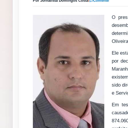
Por Jornalista Domingos Costa
/
Comente
O pres
desem
determ
Oliveir
Ele est
por dec
Maranh
existem
sido d
e Servi
Em tes
causad
874.06