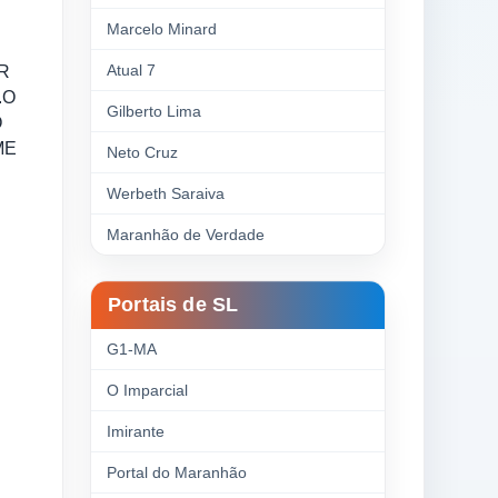
Marcelo Minard
Atual 7
R
.O
Gilberto Lima
O
ME
Neto Cruz
Werbeth Saraiva
Maranhão de Verdade
Portais de SL
G1-MA
O Imparcial
Imirante
Portal do Maranhão