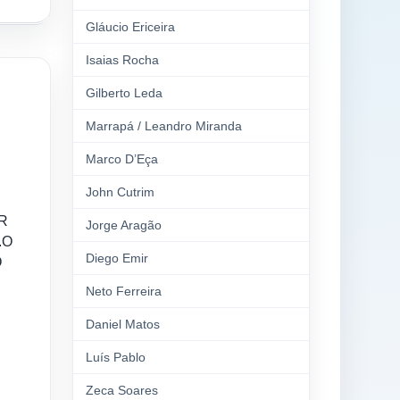
Gláucio Ericeira
Isaias Rocha
Gilberto Leda
Marrapá / Leandro Miranda
Marco D’Eça
John Cutrim
R
Jorge Aragão
.O
Diego Emir
O
Neto Ferreira
Daniel Matos
Luís Pablo
Zeca Soares