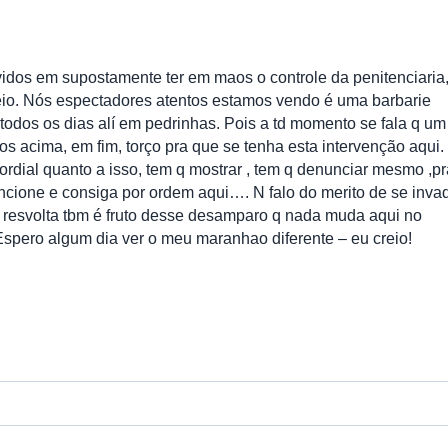
lvidos em supostamente ter em maos o controle da penitenciaria
eio. Nós espectadores atentos estamos vendo é uma barbarie
todos os dias alí em pedrinhas. Pois a td momento se fala q um
s acima, em fim, torço pra que se tenha esta intervenção aqui.
dial quanto a isso, tem q mostrar , tem q denunciar mesmo ,pr
uncione e consiga por ordem aqui…. N falo do merito de se invad
ta resvolta tbm é fruto desse desamparo q nada muda aqui no
ero algum dia ver o meu maranhao diferente – eu creio!