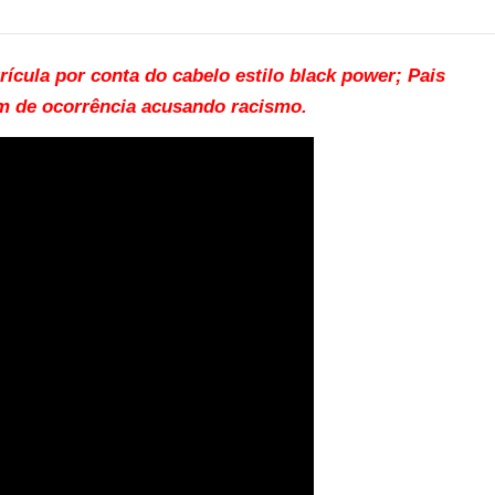
ícula por conta do cabelo estilo black power; Pais
im de ocorrência acusando racismo.