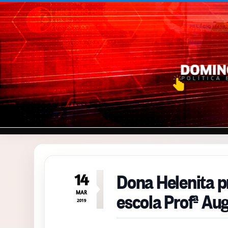
Pular para o conteúdo
Dona Helenita p
14
escola Profª Au
MAR
2019