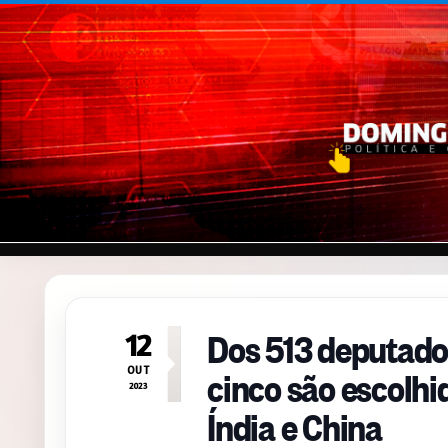
Pular para o conteúdo
Dos 513 deputado
12
cinco são escolh
OUT
2023
Índia e China