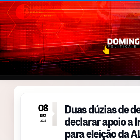
Pular para o conteúdo
Duas dúzias de d
08
declarar apoio a 
DEZ
2022
para eleição da 