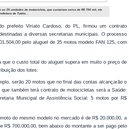
r as 35 unidades de motocicleta, que custariam cerca de R$ 700 mil, ele
refeitura de Tutóia…
do prefeito Viriato Cardoso, do PL, firmou um contrato
 destinadas a diversas secretarias municipais. O processo
1.101.504,00 pelo aluguel de 35 motos modelo FAN 125, com
 que o custo total do aluguel supera em muito o preço de
ibuição dos lotes:
mplo, serão 20 motos que no final das contas alcançarão o
a que também terá contrato de motocicletas será a Saúde:
etaria Municipal de Assistência Social: 5 motos por R$
 moto do mesmo modelo no mercado é de R$ 20.000,00, a
de R$ 700.000,00, bem abaixo do montante a ser pago pelo