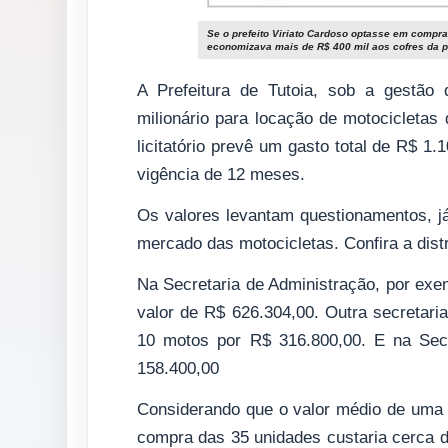
Se o prefeito Viriato Cardoso optasse em compra
economizava mais de R$ 400 mil aos cofres da p
A Prefeitura de Tutoia, sob a gestão 
milionário para locação de motocicletas
licitatório prevê um gasto total de R$ 
vigência de 12 meses.
Os valores levantam questionamentos, já
mercado das motocicletas. Confira a distr
Na Secretaria de Administração, por exe
valor de R$ 626.304,00. Outra secretari
10 motos por R$ 316.800,00. E na Secr
158.400,00
Considerando que o valor médio de uma
compra das 35 unidades custaria cerca 