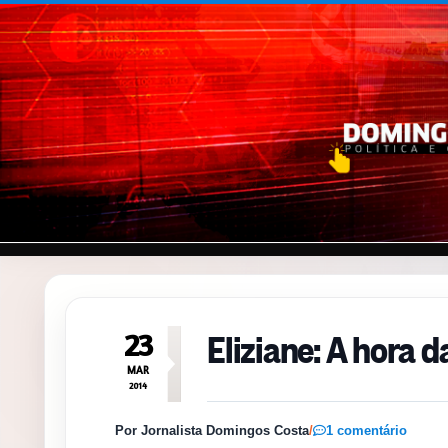
Pular para o conteúdo
Eliziane: A hora d
23
MAR
2014
Por Jornalista Domingos Costa
/
1 comentário