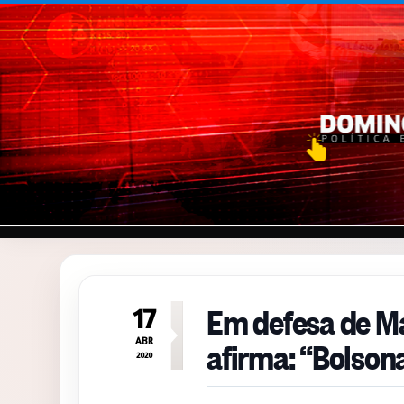
Pular para o conteúdo
Em defesa de Ma
17
afirma: “Bolson
ABR
2020