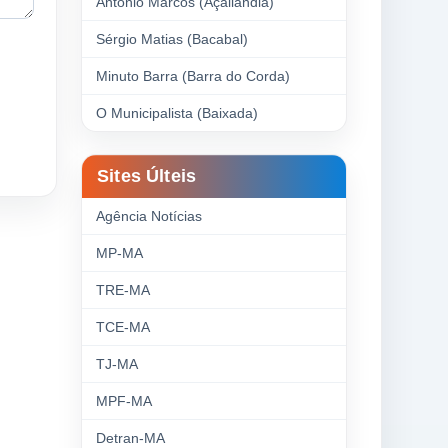
Antonio Marcos (Açailândia)
Sérgio Matias (Bacabal)
Minuto Barra (Barra do Corda)
O Municipalista (Baixada)
Sites Últeis
Agência Notícias
MP-MA
TRE-MA
TCE-MA
TJ-MA
MPF-MA
Detran-MA