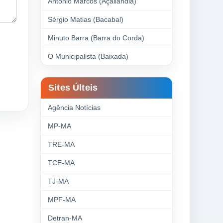
Antonio Marcos (Açailândia)
Sérgio Matias (Bacabal)
Minuto Barra (Barra do Corda)
O Municipalista (Baixada)
Sites Últeis
Agência Notícias
MP-MA
TRE-MA
TCE-MA
TJ-MA
MPF-MA
Detran-MA