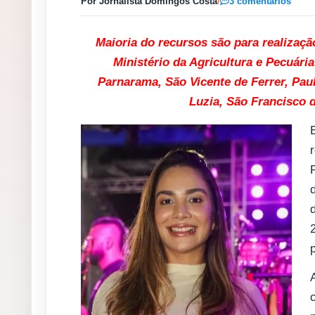
Por Jornalista Domingos Costa
/
3 comentários
Maioria do recursos são para realizaçã
Ministério da Agricultura e Pecuári
Parnarama, São Vicente de Ferrer, Pa
Luzia, São Francisco 