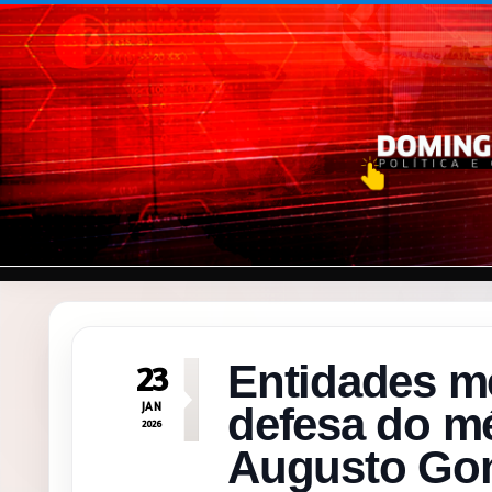
Pular para o conteúdo
Entidades m
23
JAN
defesa do mé
2026
Augusto Go