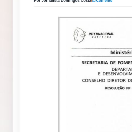
Por Jornalista Domingos Costa
/
Comente