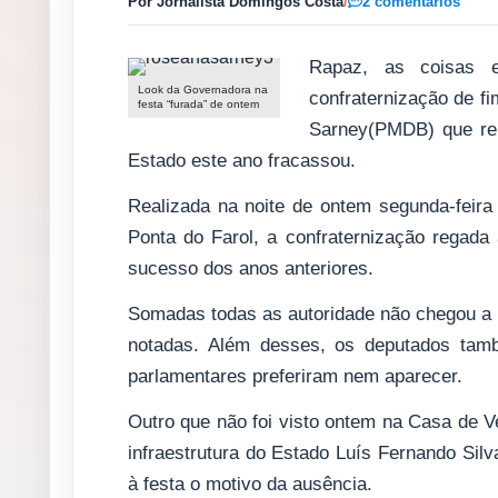
Por Jornalista Domingos Costa
/
2 comentários
Rapaz, as coisas 
Look da Governadora na
confraternização de 
festa “furada” de ontem
Sarney(PMDB) que reu
Estado este ano fracassou.
Realizada na noite de ontem segunda-feir
Ponta do Farol, a confraternização regad
sucesso dos anos anteriores.
Somadas todas as autoridade não chegou a (
notadas. Além desses, os deputados tam
parlamentares preferiram nem aparecer.
Outro que não foi visto ontem na Casa de Ve
infraestrutura do Estado Luís Fernando Sil
à festa o motivo da ausência.