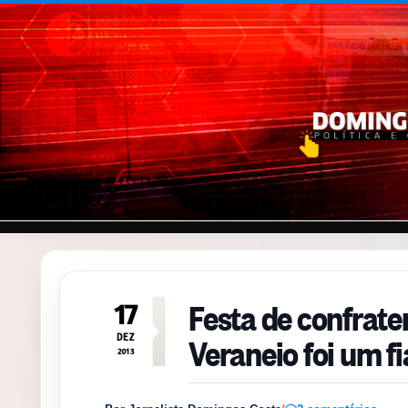
Pular para o conteúdo
Festa de confrat
17
Veraneio foi um fi
DEZ
2013