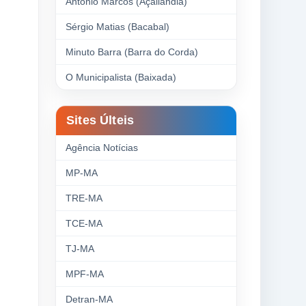
Antonio Marcos (Açailândia)
Sérgio Matias (Bacabal)
Minuto Barra (Barra do Corda)
O Municipalista (Baixada)
Sites Últeis
Agência Notícias
MP-MA
TRE-MA
TCE-MA
TJ-MA
MPF-MA
Detran-MA