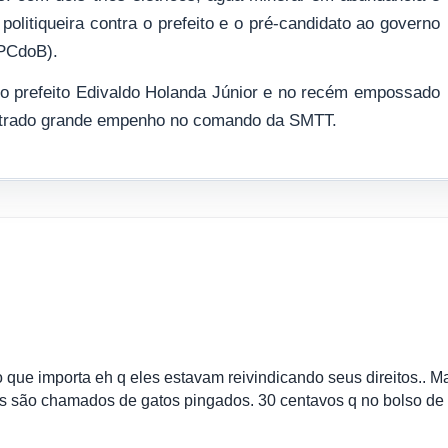
politiqueira contra o prefeito e o pré-candidato ao governo
(PCdoB).
 no prefeito Edivaldo Holanda Júnior e no recém empossado
strado grande empenho no comando da SMTT.
ue importa eh q eles estavam reivindicando seus direitos.. M
cs são chamados de gatos pingados. 30 centavos q no bolso de