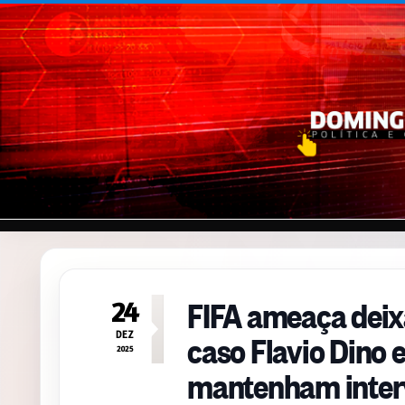
Pular para o conteúdo
FIFA ameaça deix
24
caso Flavio Dino 
DEZ
2025
mantenham inter