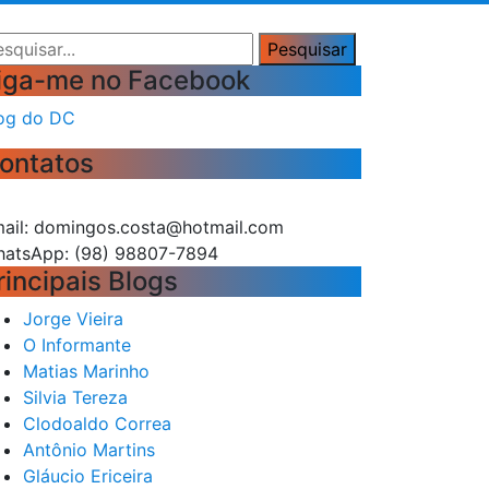
squisar
Pesquisar
iga-me no Facebook
og do DC
ontatos
ail: domingos.costa@hotmail.com
atsApp: (98) 98807-7894
rincipais Blogs
Jorge Vieira
O Informante
Matias Marinho
Silvia Tereza
Clodoaldo Correa
Antônio Martins
Gláucio Ericeira