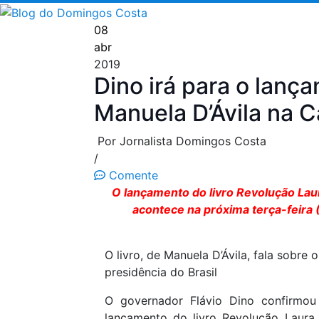
Pular
para
08
o
abr
conteúdo
2019
Dino irá para o lança
Manuela D’Ávila na 
Por Jornalista Domingos Costa
/
Comente
O lançamento do livro Revolução La
acontece na próxima terça-feira (
O livro, de Manuela D’Ávila, fala sobre
presidência do Brasil
O governador Flávio Dino confirmou 
lançamento do livro Revolução Laura, 