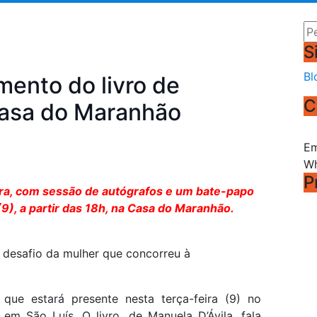
Pe
S
Bl
mento do livro de
C
Casa do Maranhão
Em
Wh
P
ura, com sessão de autógrafos e um bate-papo
9), a partir das 18h, na Casa do Maranhão.
 o desafio da mulher que concorreu à
que estará presente nesta terça-feira (9) no
em São Luís. O livro, de Manuela D’Ávila, fala