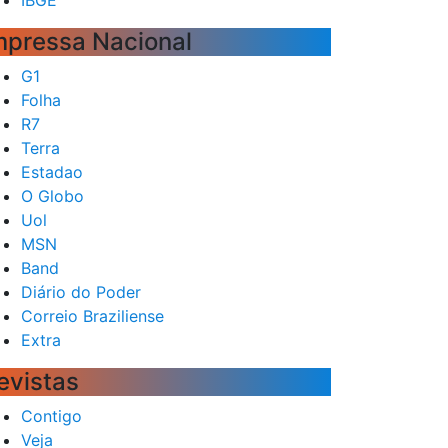
mpressa Nacional
G1
Folha
R7
Terra
Estadao
O Globo
Uol
MSN
Band
Diário do Poder
Correio Braziliense
Extra
evistas
Contigo
Veja