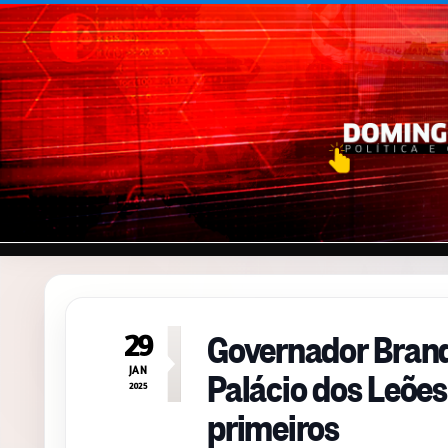
Pular para o conteúdo
Governador Brand
29
Palácio dos Leões
JAN
2025
primeiros