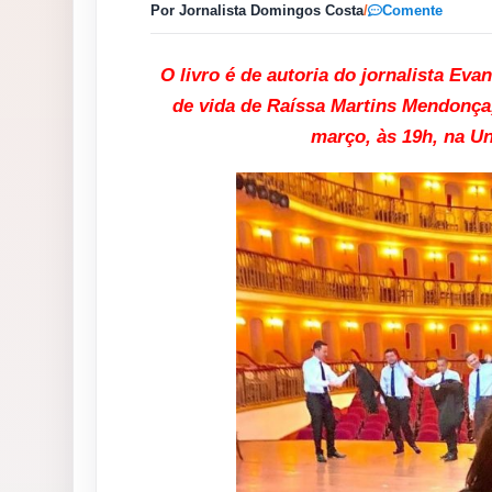
Por Jornalista Domingos Costa
/
Comente
O livro é de autoria do jornalista Eva
de vida de Raíssa Martins Mendonça
março, às 19h, na U