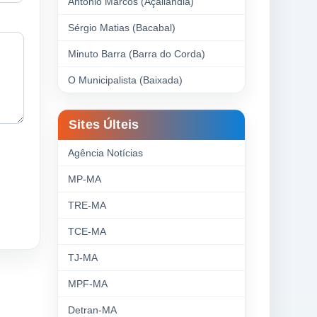
Antonio Marcos (Açailândia)
Sérgio Matias (Bacabal)
Minuto Barra (Barra do Corda)
O Municipalista (Baixada)
Sites Últeis
Agência Notícias
MP-MA
TRE-MA
TCE-MA
TJ-MA
MPF-MA
Detran-MA