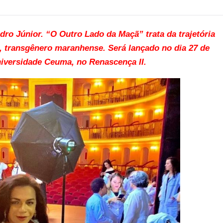
ndro Júnior. “O Outro Lado da Maçã” trata da trajetória
, transgênero maranhense. Será lançado no dia 27 de
niversidade Ceuma, no Renascença II.