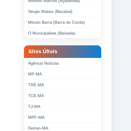
Antonio Marcos (Açailândia)
Sérgio Matias (Bacabal)
Minuto Barra (Barra do Corda)
O Municipalista (Baixada)
Sites Últeis
Agência Notícias
MP-MA
TRE-MA
TCE-MA
TJ-MA
MPF-MA
Detran-MA