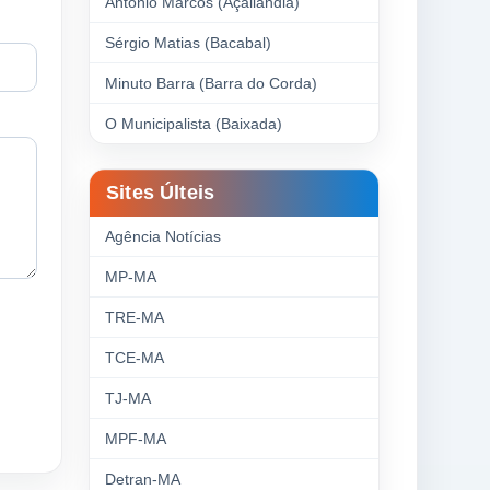
Antonio Marcos (Açailândia)
Sérgio Matias (Bacabal)
Minuto Barra (Barra do Corda)
O Municipalista (Baixada)
Sites Últeis
Agência Notícias
MP-MA
TRE-MA
TCE-MA
TJ-MA
MPF-MA
Detran-MA