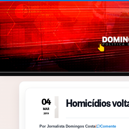
Pular para o conteúdo
Homicídios volt
04
MAR
2019
Por Jornalista Domingos Costa
/
Comente