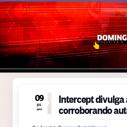
Pular para o conteúdo
Intercept divulga
09
corroborando aut
JUL
2019