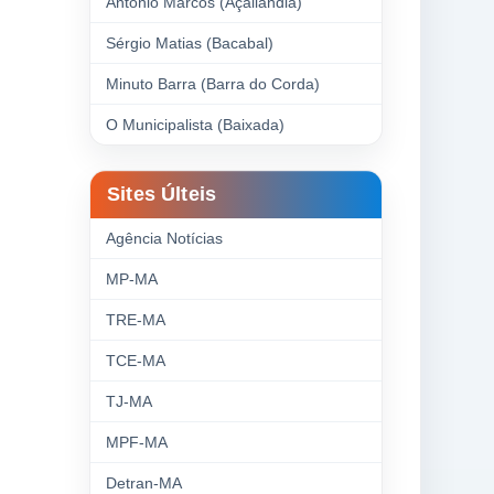
Antonio Marcos (Açailândia)
Sérgio Matias (Bacabal)
Minuto Barra (Barra do Corda)
O Municipalista (Baixada)
Sites Últeis
Agência Notícias
MP-MA
TRE-MA
TCE-MA
TJ-MA
MPF-MA
Detran-MA