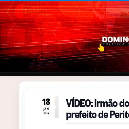
Pular para o conteúdo
VÍDEO: Irmão do
18
prefeito de Peri
JAN
2019