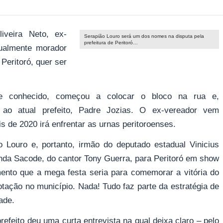
iveira Neto, ex-
Serapião Louro será um dos nomes na disputa pela
prefeitura de Peritoró…
tualmente morador
Peritoró, quer ser
te conhecido, começou a colocar o bloco na rua e,
 ao atual prefeito, Padre Jozias. O ex-vereador vem
 de 2020 irá enfrentar as urnas peritoroenses.
 Louro e, portanto, irmão do deputado estadual Vinicius
nda Sacode, do cantor Tony Guerra, para Peritoró em show
mento que a mega festa seria para comemorar a vitória do
tação no município. Nada! Tudo faz parte da estratégia de
ade.
refeito deu uma curta entrevista na qual deixa claro – pelo