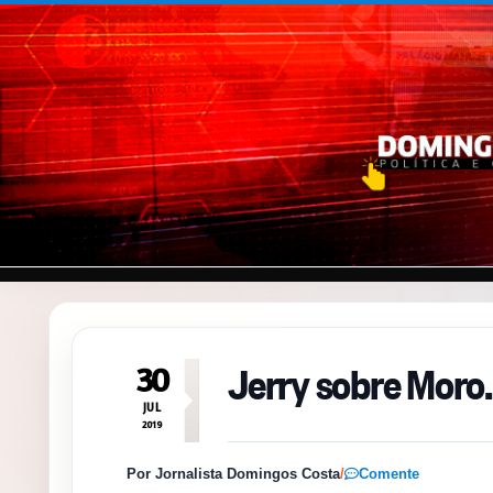
Pular para o conteúdo
Jerry sobre Moro
30
JUL
2019
Por Jornalista Domingos Costa
/
Comente