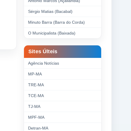
Antonio Marcos (Açailândia)
Sérgio Matias (Bacabal)
Minuto Barra (Barra do Corda)
O Municipalista (Baixada)
Sites Últeis
Agência Notícias
MP-MA
TRE-MA
TCE-MA
TJ-MA
MPF-MA
Detran-MA