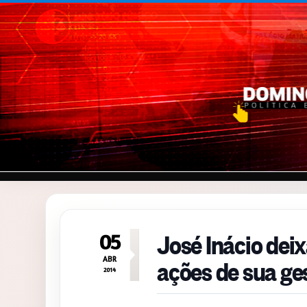
Pular para o conteúdo
José Inácio dei
05
ações de sua ge
ABR
2014