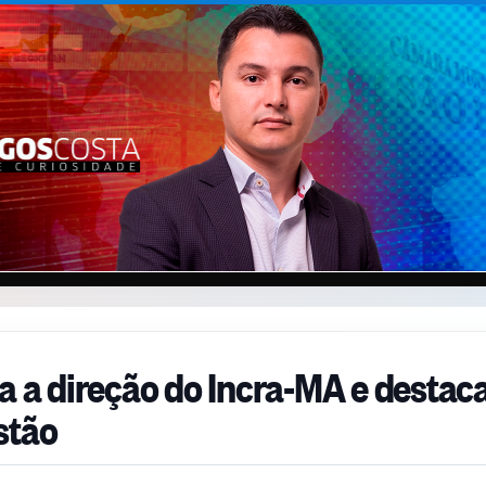
xa a direção do Incra-MA e destac
stão