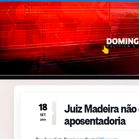
Pular para o conteúdo
Juiz Madeira não
18
aposentadoria
SET
2019