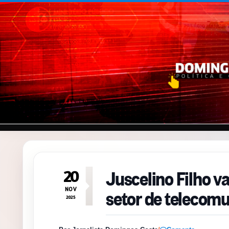
Pular para o conteúdo
Juscelino Filho va
20
setor de telecom
NOV
2025