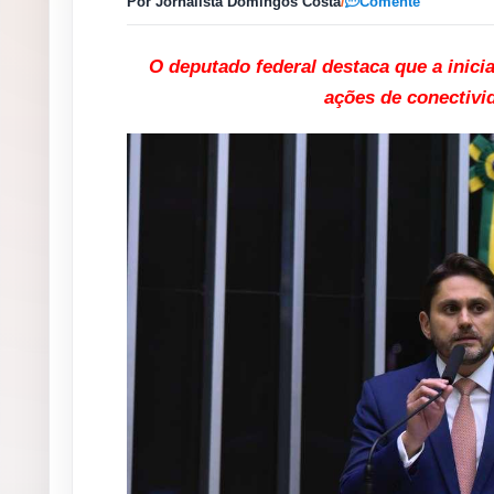
Por Jornalista Domingos Costa
/
Comente
O deputado federal destaca que a inicia
ações de conectivid