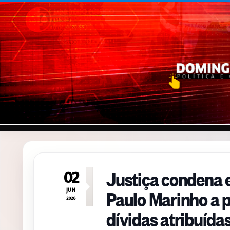
Pular para o conteúdo
Justiça condena 
02
Paulo Marinho a p
JUN
2026
dívidas atribuíd