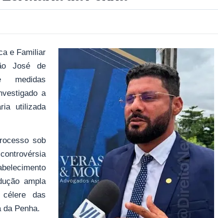
ca e Familiar
ão José de
te medidas
nvestigado a
ia utilizada
processo sob
ontrovérsia
tabelecimento
odução ampla
 célere das
a da Penha.