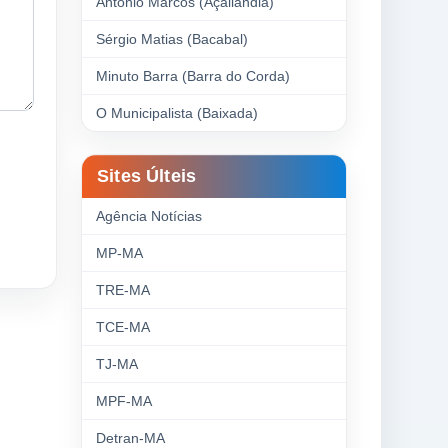
Antonio Marcos (Açailândia)
Sérgio Matias (Bacabal)
Minuto Barra (Barra do Corda)
O Municipalista (Baixada)
Sites Últeis
Agência Notícias
MP-MA
TRE-MA
TCE-MA
TJ-MA
MPF-MA
Detran-MA