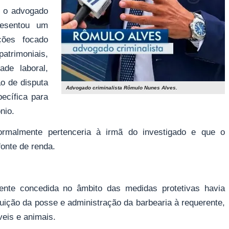
, o advogado
resentou um
ções focado
rimoniais,
ade laboral,
ão de disputa
Advogado criminalista Rômulo Nunes Alves.
pecífica para
nio.
ormalmente pertenceria à irmã do investigado e que o
onte de renda.
ente concedida no âmbito das medidas protetivas havia
ituição da posse e administração da barbearia à requerente,
eis e animais.