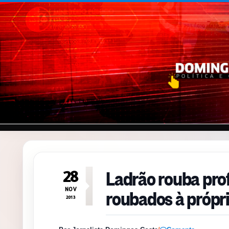
Pular para o conteúdo
Ladrão rouba prof
28
roubados à própri
NOV
2013