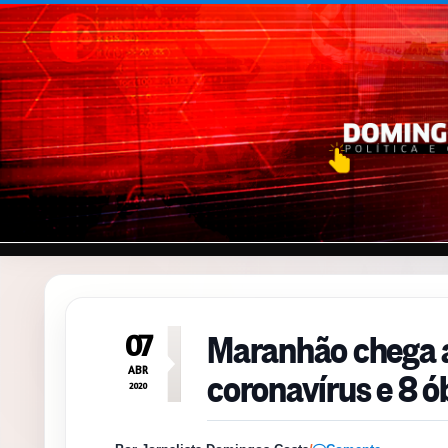
Pular para o conteúdo
Maranhão chega 
07
coronavírus e 8 ó
ABR
2020