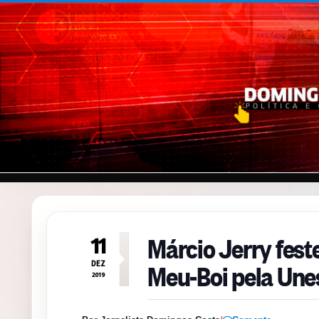
Pular para o conteúdo
Márcio Jerry fes
11
Meu-Boi pela Une
DEZ
2019