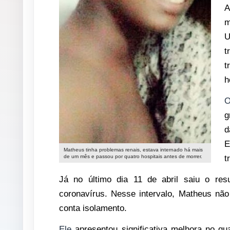
A
m
U
t
t
h
O
g
d
E
Matheus tinha problemas renais, estava internado há mais
de um mês e passou por quatro hospitais antes de morrer.
t
Já no último dia 11 de abril saiu o res
coronavírus. Nesse intervalo, Matheus não
conta isolamento.
Ele
apresentou significativa melhora no qu