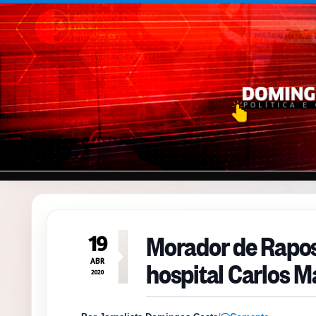
Pular para o conteúdo
Morador de Rapos
19
hospital Carlos M
ABR
2020