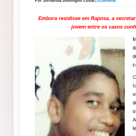
Por Jornalista Domingos Costa
/
Comente
Embora residisse em Raposa, a secretar
jovem entre os casos conf
M
d
d
c
f
v
d
o
A
l